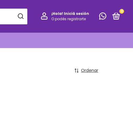
0
¡Hola!
Iniciá sesión
O podés registrarte
Ordenar