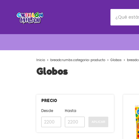
Inicio
>
breadcrumbs.categoria-producto
>
Globos
>
breadc
Globos
PRECIO
Desde
Hasta
APLICAR