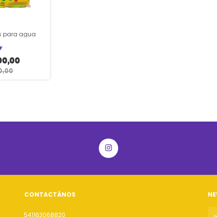
s para agua
F
00,00
0,00
CONTACTÁNOS
NE
541163068820