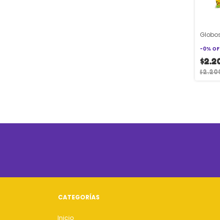
Globo
-
0
%
OF
$2.2
$2.20
CATEGORÍAS
Inicio